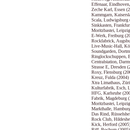
Effenaar, Eindhoven
Zeche Karl, Essen (
Kammgarn, Kaisersla
Scala, Ludwigsburg 
Sinkkasten, Frankfur
Moritzbastei, Leipzi
E-Werk, Freiburg (2
Rockfabrick, Augsbu
Live-Music-Hall, Kö
Soundgarden, Dortm
Ringlockschuppen, B
Centralstation, Darm
Strasse E, Dresden (
Roxy, Flensburg (20
Kreuz, Fulda (2004)
Xtra Limathaus, Zür
Kulturfabrik, Esch,
HFG, Karlsruhe (20
Fabrik, Magdeburg (
Moritzbastei, Leipzi
Markthalle, Hamburg
Das Rind, Rüsselshe
Rock Club, Hildeshe
Kick, Herford (2005
Riff, Bochum (2005)