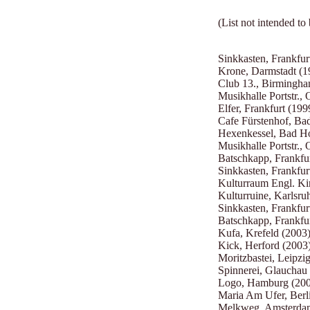
(List not intended to
Sinkkasten, Frankfur
Krone, Darmstadt (1
Club 13., Birmingha
Musikhalle Portstr., 
Elfer, Frankfurt (199
Cafe Fürstenhof, B
Hexenkessel, Bad H
Musikhalle Portstr., 
Batschkapp, Frankfu
Sinkkasten, Frankfur
Kulturraum Engl. K
Kulturruine, Karlsru
Sinkkasten, Frankfur
Batschkapp, Frankfu
Kufa, Krefeld (2003
Kick, Herford (2003
Moritzbastei, Leipzi
Spinnerei, Glauchau
Logo, Hamburg (20
Maria Am Ufer, Berl
Melkweg, Amsterda