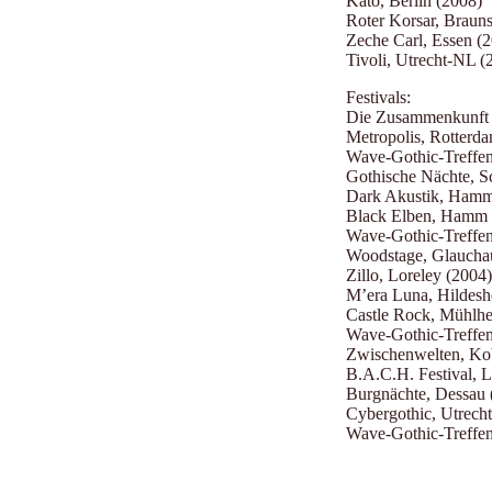
Kato, Berlin (2008)
Roter Korsar, Braun
Zeche Carl, Essen (
Tivoli, Utrecht-NL (
Festivals:
Die Zusammenkunft 
Metropolis, Rotterd
Wave-Gothic-Treffen
Gothische Nächte, S
Dark Akustik, Ham
Black Elben, Hamm 
Wave-Gothic-Treffen
Woodstage, Glaucha
Zillo, Loreley (2004)
M’era Luna, Hildesh
Castle Rock, Mühlh
Wave-Gothic-Treffen
Zwischenwelten, Ko
B.A.C.H. Festival, L
Burgnächte, Dessau 
Cybergothic, Utrech
Wave-Gothic-Treffen