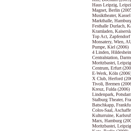
Haus Leipzig, Leipz
Magnet, Berlin (200
Musiktheater, Kassel
Markthalle, Hamburg
Festhalle Durlach, K
Kramladen, Kaisersl
Top Act, Zapfendorf
Monsatery, Wien, A
Pumpe, Kiel (2006)
4 Linden, Hildeshei
Centralstation, Darm
Moritzbastei, Leipz
Centrum, Erfurt (200
E-Werk, Köln (2006
X Club, Herford (20
Tivoli, Bremen (200
Kreuz, Fulda (2006)
Lindenpark, Potsdam
Stalburg Theater, Fr
Batschkapp, Frankfu
Colos-Saal, Aschaff
Kulturruine, Karlsru
Marx, Hamburg (20
Moritzbastei, Leipzi